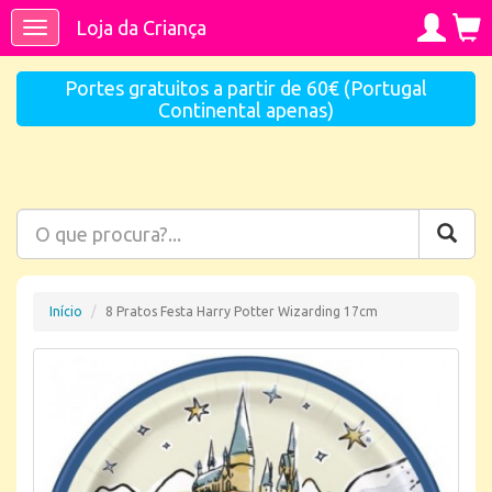
Loja da Criança
Toggle
navigation
Portes gratuitos a partir de 60€ (Portugal
Continental apenas)
Início
8 Pratos Festa Harry Potter Wizarding 17cm