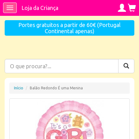
Loja da Criança
Toggle
navigation
Portes gratuitos a partir de 60€ (Portugal
Continental apenas)
Início
Balão Redondo É uma Menina