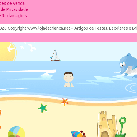
ões de Venda
a de Privacidade
de Reclamações
026 Copyright www.lojadacrianca.net – Artigos de Festas, Escolares e B