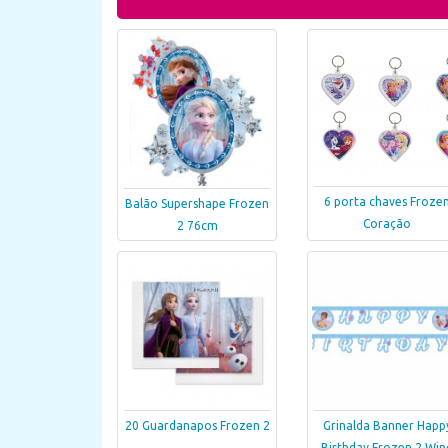
6 porta chaves Froze
Balão Supershape Frozen
Coração
2 76cm
20 Guardanapos Frozen 2
Grinalda Banner Happ
Birthday Frozen 2 Win