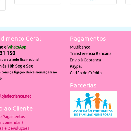
dimento Geral
Pagamentos
ne e
WhatsApp
Multibanco
31 150
Transferência Bancária
Envio à Cobrança
para a rede fixa nacional
h às 18h Seg a Sex
Paypal
 consiga ligação deixe mensagem no
Cartão de Crédito
p
Parcerias
lojadacrianca.net
o ao Cliente
 e Pagamentos
ncomendar ?
ias e Devoluções