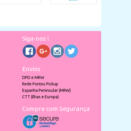
Siga-nos !
Envios
DPD e MRW
Rede Pontos Pickup
Espanha Peninsular (MRW)
CTT (Ilhas e Europa)
Compre com Segurança