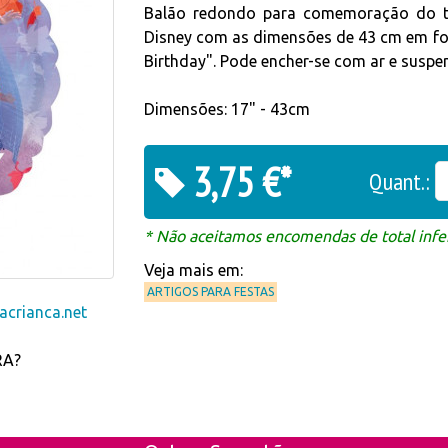
Balão redondo para comemoração do t
Disney com as dimensões de 43 cm em folh
Birthday". Pode encher-se com ar e suspen
Dimensões: 17" - 43cm
3,75 €*
Quant.:
* Não aceitamos encomendas de total infer
Veja mais em:
ARTIGOS PARA FESTAS
crianca.net
RA?