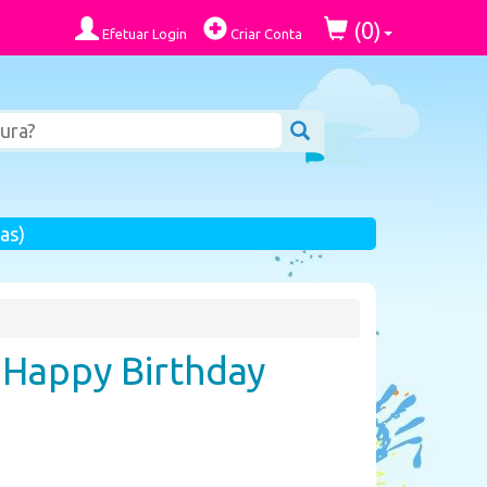
0
(
)
Efetuar Login
Criar Conta
as)
2 Happy Birthday