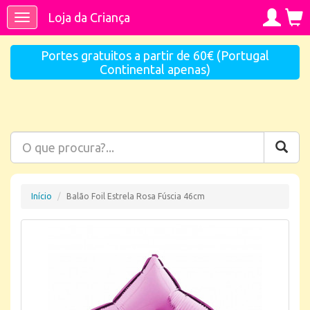
Loja da Criança
Toggle
navigation
Portes gratuitos a partir de 60€ (Portugal
Continental apenas)
Início
Balão Foil Estrela Rosa Fúscia 46cm