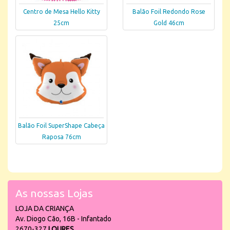
Centro de Mesa Hello Kitty
Balão Foil Redondo Rose
25cm
Gold 46cm
Balão Foil SuperShape Cabeça
Raposa 76cm
As nossas Lojas
LOJA DA CRIANÇA
Av. Diogo Cão, 16B - Infantado
2670-327
LOURES