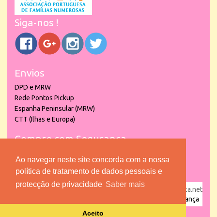
Siga-nos !
Envios
DPD e MRW
Rede Pontos Pickup
Espanha Peninsular (MRW)
CTT (Ilhas e Europa)
Compre com Segurança
Ao navegar neste site concorda com a nossa
política de tratamento de dados pessoais e
protecção de privacidade
Saber mais
powered by
puber!a
| © 2026 Copyright www.lojadacrianca.net
– Artigos de Festas, Escolares e Brinquedos |
Loja da Criança
Aceito