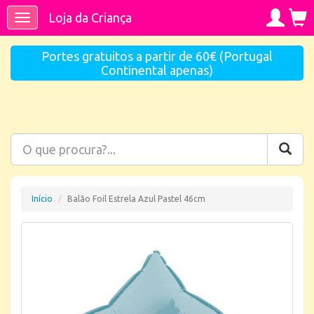
Loja da Criança
Toggle
navigation
Portes gratuitos a partir de 60€ (Portugal
Continental apenas)
Início
Balão Foil Estrela Azul Pastel 46cm