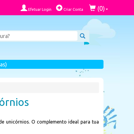
0
(
)
Efetuar Login
Criar Conta
as)
órnios
e unicórnios. O complemento ideal para tua