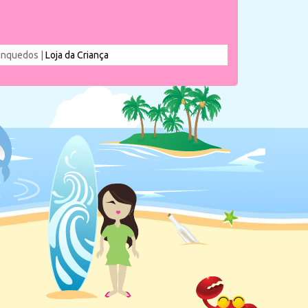
rinquedos |
Loja da Criança