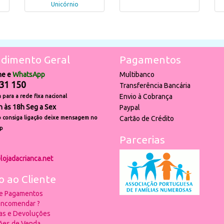
Unicórnio
dimento Geral
Pagamentos
ne e
WhatsApp
Multibanco
31 150
Transferência Bancária
Envio à Cobrança
para a rede fixa nacional
h às 18h Seg a Sex
Paypal
 consiga ligação deixe mensagem no
Cartão de Crédito
p
Parcerias
lojadacrianca.net
o ao Cliente
 e Pagamentos
ncomendar ?
ias e Devoluções
ões de Venda