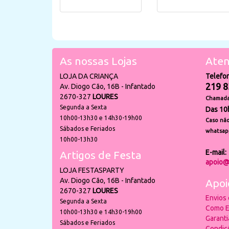
As nossas Lojas
Aten
LOJA DA CRIANÇA
Telefo
219 8
Av. Diogo Cão, 16B - Infantado
2670-327
LOURES
Chamada 
Segunda a Sexta
Das 10
10h00-13h30 e 14h30-19h00
Caso não
Sábados e Feriados
whatsap
10h00-13h30
E-mail:
Artigos de Festa
apoio@
LOJA FESTASPARTY
Av. Diogo Cão, 16B - Infantado
Apoi
2670-327
LOURES
Envios
Segunda a Sexta
Como E
10h00-13h30 e 14h30-19h00
Garant
Sábados e Feriados
Condiç