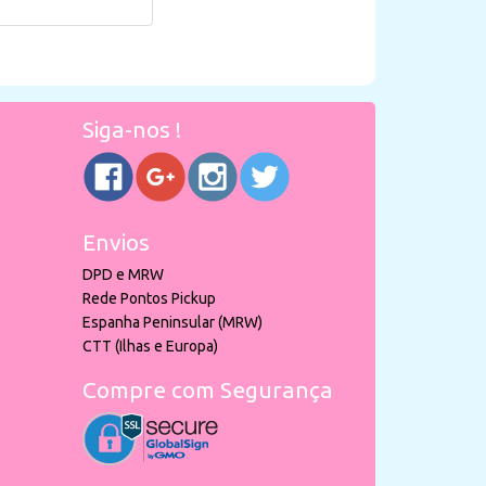
Siga-nos !
Envios
DPD e MRW
Rede Pontos Pickup
Espanha Peninsular (MRW)
CTT (Ilhas e Europa)
Compre com Segurança