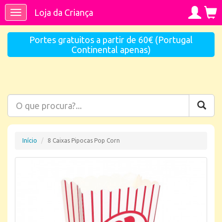
Loja da Criança
Toggle
navigation
Portes gratuitos a partir de 60€ (Portugal
Continental apenas)
Início
8 Caixas Pipocas Pop Corn