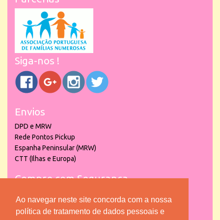
Siga-nos !
Envios
DPD e MRW
Rede Pontos Pickup
Espanha Peninsular (MRW)
CTT (Ilhas e Europa)
Compre com Segurança
Ao navegar neste site concorda com a nossa
política de tratamento de dados pessoais e