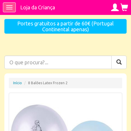
Loja da Criança
Toggle
navigation
Portes gratuitos a partir de 60€ (Portugal
Continental apenas)
Início
8 Balões Latex Frozen 2