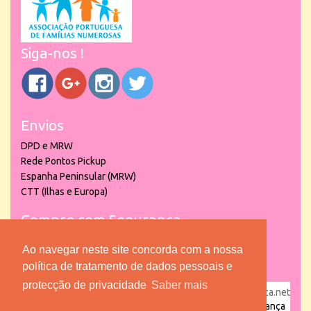
Siga-nos !
Envios
DPD e MRW
Rede Pontos Pickup
Espanha Peninsular (MRW)
CTT (Ilhas e Europa)
Compre com Segurança
Ao navegar neste site concorda com a nossa
política de tratamento de dados pessoais e
protecção de privacidade
Saber mais
powered by
puber!a
| © 2026 Copyright www.lojadacrianca.net
– Artigos de Festas, Escolares e Brinquedos |
Loja da Criança