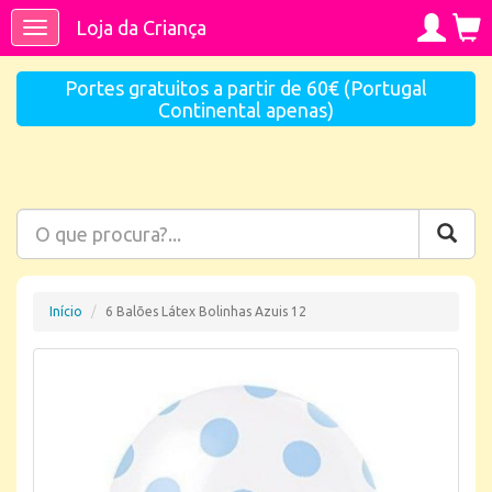
Loja da Criança
Toggle
navigation
Portes gratuitos a partir de 60€ (Portugal
Continental apenas)
Início
6 Balões Látex Bolinhas Azuis 12