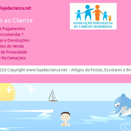
lojadacrianca.net
o ao Cliente
 e Pagamentos
ncomendar ?
ias e Devoluções
ões de Venda
a de Privacidade
de Reclamações
026 Copyright www.lojadacrianca.net – Artigos de Festas, Escolares e B