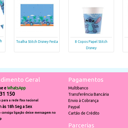
ch
Toalha Stitch Disney Festa
8 Copos Papel Stitch
Disney
dimento Geral
Pagamentos
ne e
WhatsApp
Multibanco
31 150
Transferência Bancária
Envio à Cobrança
para a rede fixa nacional
h às 18h Seg a Sex
Paypal
 consiga ligação deixe mensagem no
Cartão de Crédito
p
Parcerias