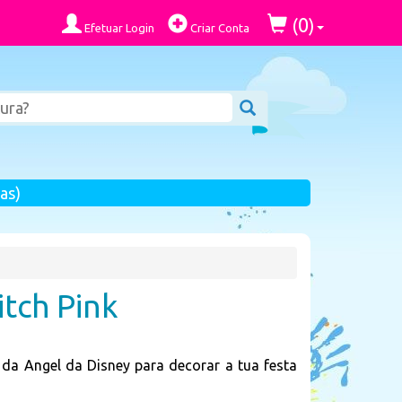
0
(
)
Efetuar Login
Criar Conta
as)
tch Pink
da Angel da Disney para decorar a tua festa