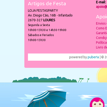
E-mail:
Artigos de Festa
apoio@
LOJA FESTASPARTY
Av. Diogo Cão, 16B - Infantado
Apoi
2670-327
LOURES
Envios
Segunda a Sexta
Como E
10h00-13h30 e 14h30-19h00
Garant
Sábados e Feriados
Condiç
10h00-13h30
Polític
Livro 
powered by
puber!a
| © 2