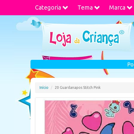
Categoria
Tema
Marca
Po
Início
20 Guardanapos Stitch Pink