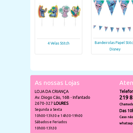
Bandeirolas Papel Stit
4 Velas Stitch
Disney
As nossas Lojas
Aten
LOJA DA CRIANÇA
Telefo
219 8
Av. Diogo Cão, 16B - Infantado
2670-327
LOURES
Chamada 
Segunda a Sexta
Das 10
10h00-13h30 e 14h30-19h00
Caso não
Sábados e Feriados
whatsap
10h00-13h30