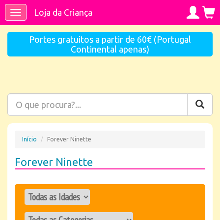
Loja da Criança
Toggle
navigation
Portes gratuitos a partir de 60€ (Portugal
Continental apenas)
Início
Forever Ninette
Forever Ninette