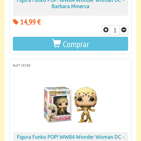
Figura Funko POP! WW84 Wonder Woman DC -
Barbara Minerva
14,99 €
Comprar
Refª 76740
Figura Funko POP! WW84 Wonder Woman DC -