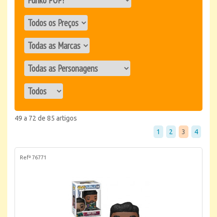
49 a 72 de 85 artigos
1
2
3
4
Refª 76771