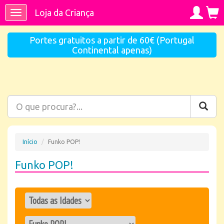
Loja da Criança
Toggle
navigation
Portes gratuitos a partir de 60€ (Portugal
Continental apenas)
Início
Funko POP!
Funko POP!