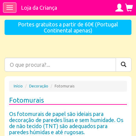
Loja da Criança
Toggle
navigation
Portes gratuitos a partir de 60€ (Portugal
Continental apenas)
Início
Decoração
Fotomurais
Fotomurais
Os fotomurais de papel são ideiais para
decoração de paredes lisas e sem humidade. Os
de não tecido (TNT) são adequados para
paredes húmidas e até rugosas.