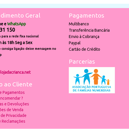
dimento Geral
Pagamentos
ne e
WhatsApp
Multibanco
31 150
Transferência Bancária
Envio à Cobrança
para a rede fixa nacional
h às 18h Seg a Sex
Paypal
 consiga ligação deixe mensagem no
Cartão de Crédito
p
Parcerias
lojadacrianca.net
o ao Cliente
 e Pagamentos
ncomendar ?
ias e Devoluções
ões de Venda
a de Privacidade
de Reclamações