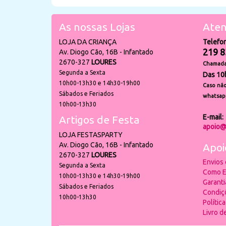
As nossas Lojas
Aten
LOJA DA CRIANÇA
Telefo
219 8
Av. Diogo Cão, 16B - Infantado
2670-327
LOURES
Chamada 
Segunda a Sexta
Das 10
10h00-13h30 e 14h30-19h00
Caso não
Sábados e Feriados
whatsap
10h00-13h30
E-mail:
Artigos de Festa
apoio@
LOJA FESTASPARTY
Av. Diogo Cão, 16B - Infantado
Apoi
2670-327
LOURES
Envios
Segunda a Sexta
Como E
10h00-13h30 e 14h30-19h00
Garant
Sábados e Feriados
Condiç
10h00-13h30
Polític
Livro 