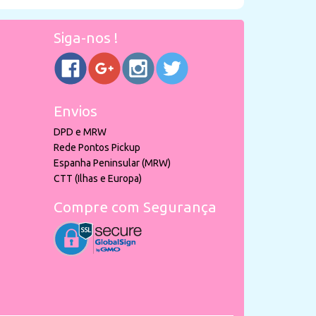
Siga-nos !
Envios
DPD e MRW
Rede Pontos Pickup
Espanha Peninsular (MRW)
CTT (Ilhas e Europa)
Compre com Segurança