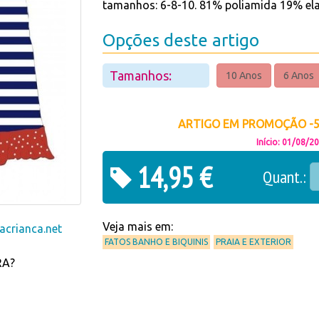
tamanhos: 6-8-10. 81% poliamida 19% el
Opções deste artigo
Tamanhos:
10 Anos
6 Anos
ARTIGO EM PROMOÇÃO -50
Início: 01/08/2
14,95 €
Quant.:
Veja mais em:
crianca.net
FATOS BANHO E BIQUINIS
PRAIA E EXTERIOR
RA?