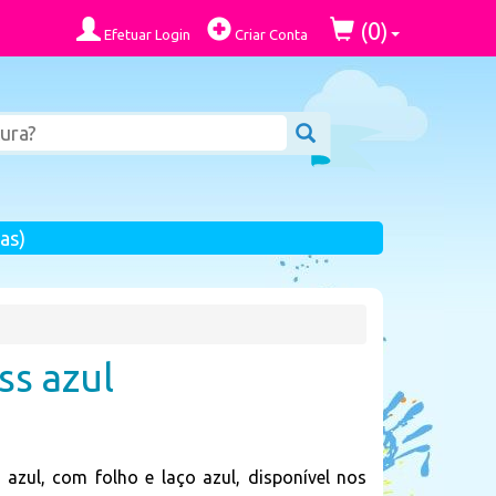
0
(
)
Efetuar Login
Criar Conta
as)
ss azul
azul, com folho e laço azul, disponível nos