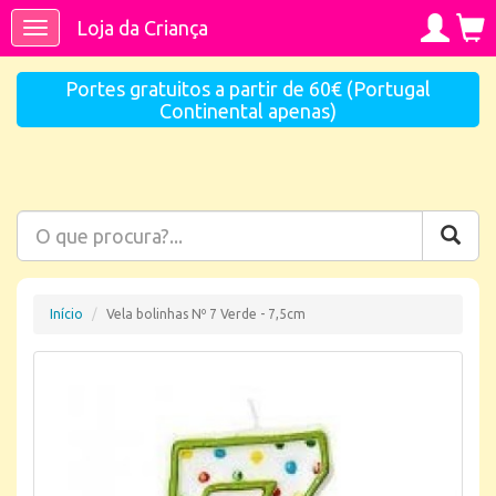
Loja da Criança
Toggle
navigation
Portes gratuitos a partir de 60€ (Portugal
Continental apenas)
Início
Vela bolinhas Nº 7 Verde - 7,5cm