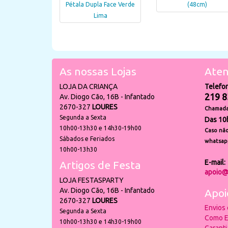
Pétala Dupla Face Verde
(48cm)
Lima
As nossas Lojas
Aten
LOJA DA CRIANÇA
Telefo
219 8
Av. Diogo Cão, 16B - Infantado
2670-327
LOURES
Chamada 
Segunda a Sexta
Das 10
10h00-13h30 e 14h30-19h00
Caso não
Sábados e Feriados
whatsap
10h00-13h30
E-mail:
Artigos de Festa
apoio@
LOJA FESTASPARTY
Av. Diogo Cão, 16B - Infantado
Apoi
2670-327
LOURES
Envios
Segunda a Sexta
Como E
10h00-13h30 e 14h30-19h00