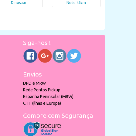
Dinosaur
Nude 46cm
Siga-nos !
Envios
DPD e MRW
Rede Pontos Pickup
Espanha Peninsular (MRW)
CTT (Ilhas e Europa)
Compre com Segurança