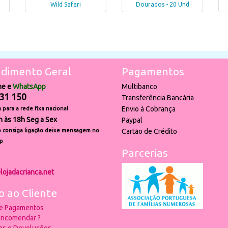
Wild Safari
Dourados - 20 Und
dimento Geral
Pagamentos
ne e
WhatsApp
Multibanco
31 150
Transferência Bancária
Envio à Cobrança
para a rede fixa nacional
h às 18h Seg a Sex
Paypal
 consiga ligação deixe mensagem no
Cartão de Crédito
p
Parcerias
lojadacrianca.net
o ao Cliente
 e Pagamentos
ncomendar ?