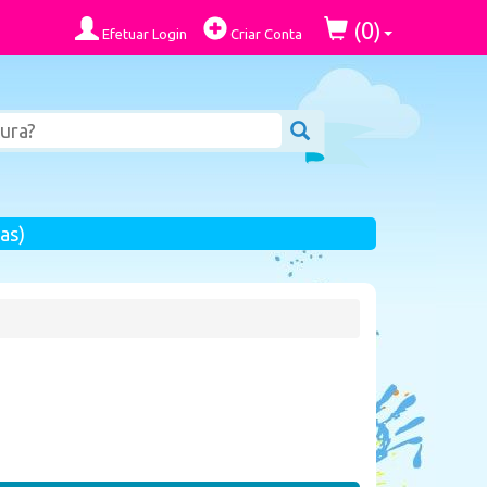
0
(
)
Efetuar Login
Criar Conta
as)