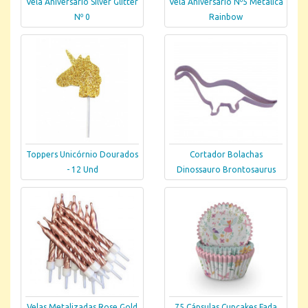
Vela Aniversário Silver Glitter
Vela Aniversário Nº5 Metálica
Nº 0
Rainbow
Toppers Unicórnio Dourados
Cortador Bolachas
- 12 Und
Dinossauro Brontosaurus
Velas Metalizadas Rose Gold
75 Cápsulas Cupcakes Fada