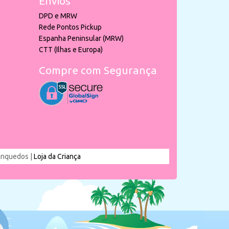
Envios
DPD e MRW
Rede Pontos Pickup
Espanha Peninsular (MRW)
CTT (Ilhas e Europa)
Compre com Segurança
rinquedos |
Loja da Criança