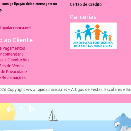
 consiga ligação deixe mensagem no
Cartão de Crédito
p
Parcerias
lojadacrianca.net
o ao Cliente
 e Pagamentos
ncomendar ?
ias e Devoluções
ões de Venda
a de Privacidade
de Reclamações
026 Copyright www.lojadacrianca.net – Artigos de Festas, Escolares e B