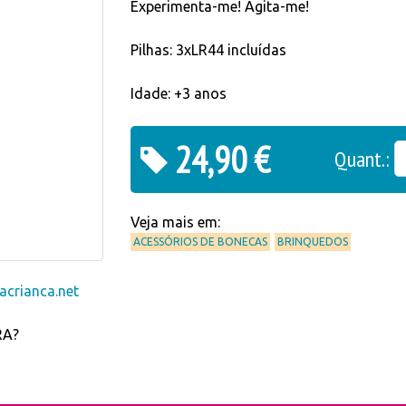
Experimenta-me! Agita-me!
Pilhas: 3xLR44 incluídas
Idade: +3 anos
24,90 €
Quant.:
Veja mais em:
ACESSÓRIOS DE BONECAS
BRINQUEDOS
crianca.net
RA?