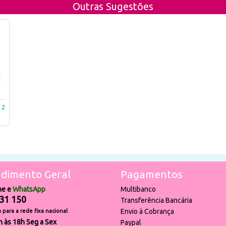
Outras Sugestões
 2
dimento Geral
Pagamentos
ne e
WhatsApp
Multibanco
31 150
Transferência Bancária
Envio à Cobrança
para a rede fixa nacional
h às 18h Seg a Sex
Paypal