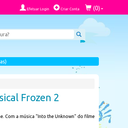
0
(
)
Efetuar Login
Criar Conta
as)
ical Frozen 2
me. Com a música "Into the Unknown" do filme