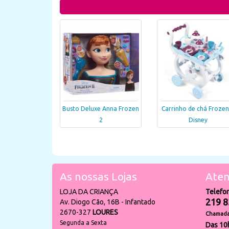
Busto Deluxe Anna Frozen
Carrinho de chá Frozen
2
Disney
As nossas Lojas
Aten
LOJA DA CRIANÇA
Telefo
219 8
Av. Diogo Cão, 16B - Infantado
2670-327
LOURES
Chamada 
Segunda a Sexta
Das 10