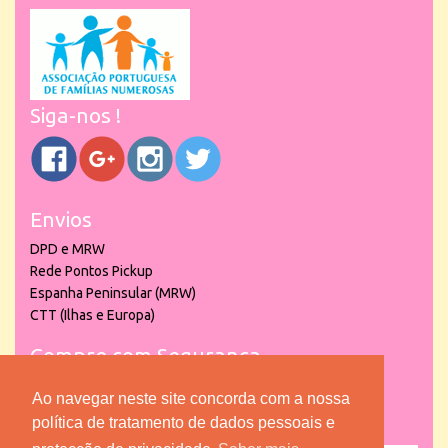
Siga-nos !
Envios
DPD e MRW
Rede Pontos Pickup
Espanha Peninsular (MRW)
CTT (Ilhas e Europa)
Compre com Segurança
Ao navegar neste site concorda com a nossa
política de tratamento de dados pessoais e