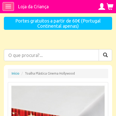
Loja da Criança
Toggle
navigation
Portes gratuitos a partir de 60€ (Portugal
Continental apenas)
Início
Toalha Plástica Cinema Hollywood