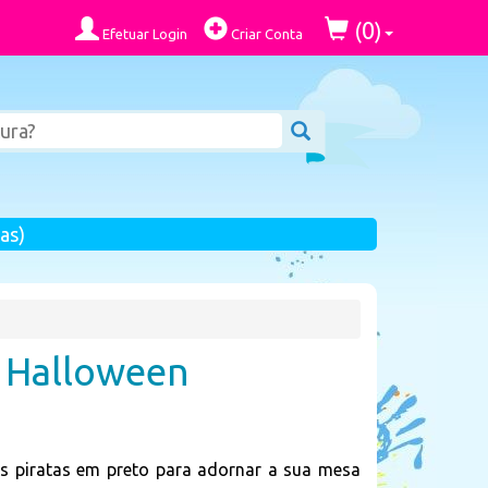
0
(
)
Efetuar Login
Criar Conta
as)
a Halloween
aos piratas em preto para adornar a sua mesa