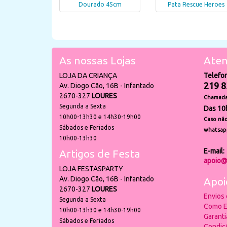
Dourado 45cm
Pata Rescue Heroes
As nossas Lojas
Aten
LOJA DA CRIANÇA
Telefo
219 8
Av. Diogo Cão, 16B - Infantado
2670-327
LOURES
Chamada 
Segunda a Sexta
Das 10
10h00-13h30 e 14h30-19h00
Caso não
Sábados e Feriados
whatsap
10h00-13h30
E-mail:
Artigos de Festa
apoio@
LOJA FESTASPARTY
Av. Diogo Cão, 16B - Infantado
Apoi
2670-327
LOURES
Envios
Segunda a Sexta
Como E
10h00-13h30 e 14h30-19h00
Garant
Sábados e Feriados
Condiç