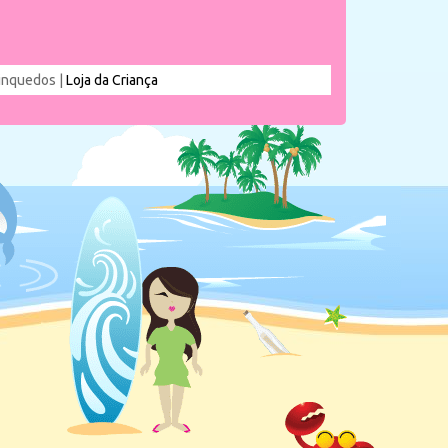
rinquedos |
Loja da Criança