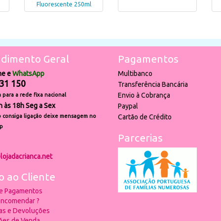
Fluorescente 250ml
dimento Geral
Pagamentos
ne e
WhatsApp
Multibanco
31 150
Transferência Bancária
Envio à Cobrança
para a rede fixa nacional
h às 18h Seg a Sex
Paypal
 consiga ligação deixe mensagem no
Cartão de Crédito
p
Parcerias
lojadacrianca.net
o ao Cliente
 e Pagamentos
ncomendar ?
ias e Devoluções
ões de Venda