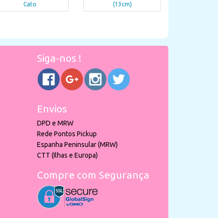
Cato
(13cm)
Siga-nos !
Envios
DPD e MRW
Rede Pontos Pickup
Espanha Peninsular (MRW)
CTT (Ilhas e Europa)
Compre com Segurança