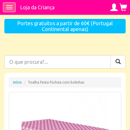
Loja da Criança
Toggle
navigation
Portes gratuitos a partir de 60€ (Portugal
Continental apenas)
Início
Toalha Festa Fúchsia com bolinhas