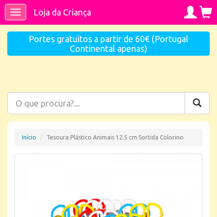
Loja da Criança
Toggle
navigation
Portes gratuitos a partir de 60€ (Portugal
Continental apenas)
Início
Tesoura Plástico Animais 12,5 cm Sortida Colorino