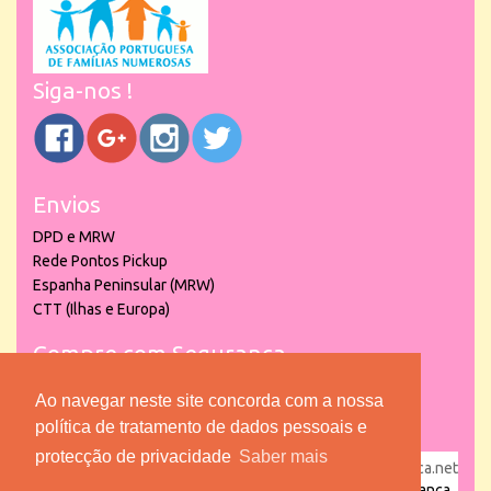
Siga-nos !
Envios
DPD e MRW
Rede Pontos Pickup
Espanha Peninsular (MRW)
CTT (Ilhas e Europa)
Compre com Segurança
Ao navegar neste site concorda com a nossa
política de tratamento de dados pessoais e
protecção de privacidade
Saber mais
powered by
puber!a
| © 2026 Copyright www.lojadacrianca.net
– Artigos de Festas, Escolares e Brinquedos |
Loja da Criança