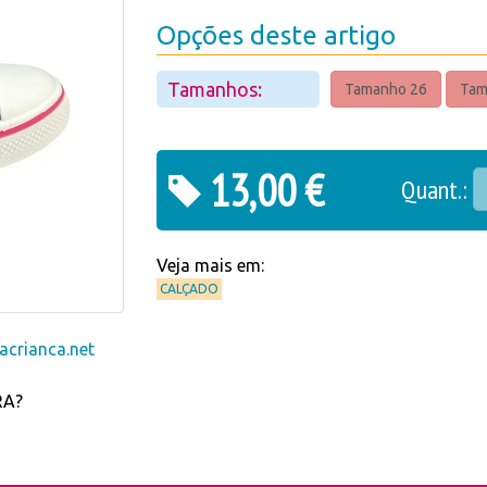
Opções deste artigo
Tamanhos:
Tamanho 26
Tam
13,00 €
Quant.:
Veja mais em:
CALÇADO
crianca.net
RA?