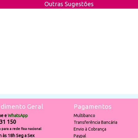
Outras Sugestões
dimento Geral
Pagamentos
ne e
WhatsApp
Multibanco
31 150
Transferência Bancária
Envio à Cobrança
para a rede fixa nacional
h às 18h Seg a Sex
Paypal