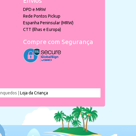
Envios
DPD e MRW
Rede Pontos Pickup
Espanha Peninsular (MRW)
CTT (Ilhas e Europa)
Compre com Segurança
rinquedos |
Loja da Criança