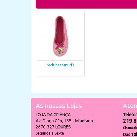
Sadrinas Smurfs
As nossas Lojas
Aten
LOJA DA CRIANÇA
Telefo
219 8
Av. Diogo Cão, 16B - Infantado
2670-327
LOURES
Chamada 
Segunda a Sexta
Das 10