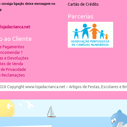
 consiga ligação deixe mensagem no
Cartão de Crédito
p
Parcerias
lojadacrianca.net
o ao Cliente
 e Pagamentos
ncomendar ?
ias e Devoluções
ões de Venda
a de Privacidade
de Reclamações
026 Copyright www.lojadacrianca.net – Artigos de Festas, Escolares e B