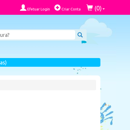
0
(
)
Efetuar Login
Criar Conta
as)