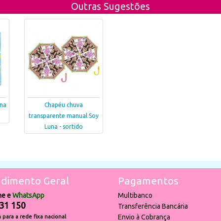
Outras Sugestões
una
Chapéu chuva
transparente manual Soy
Luna - sortido
dimento Geral
Pagamentos
ne e
WhatsApp
Multibanco
31 150
Transferência Bancária
Envio à Cobrança
para a rede fixa nacional