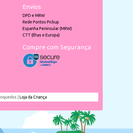
Envios
DPD e MRW
Rede Pontos Pickup
Espanha Peninsular (MRW)
CTT (Ilhas e Europa)
Compre com Segurança
rinquedos |
Loja da Criança