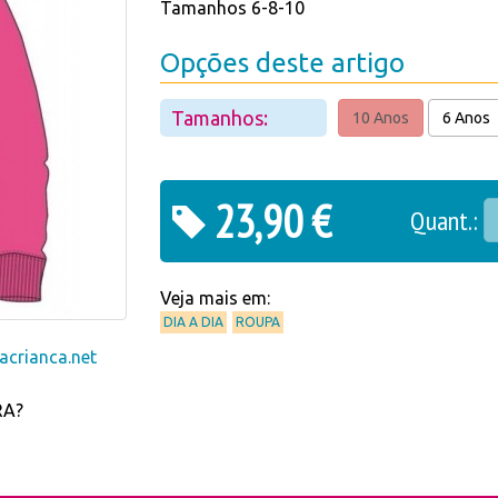
Tamanhos 6-8-10
Opções deste artigo
Tamanhos:
10 Anos
6 Anos
23,90 €
Quant.:
Veja mais em:
DIA A DIA
ROUPA
crianca.net
RA?