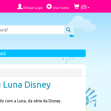
0
(
)
Efetuar Login
Criar Conta
as)
u Luna Disney
o com a Luna, da série da Disney