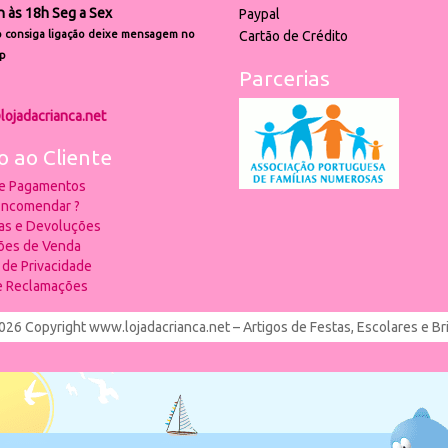
h às 18h Seg a Sex
Paypal
 consiga ligação deixe mensagem no
Cartão de Crédito
p
Parcerias
lojadacrianca.net
o ao Cliente
 e Pagamentos
ncomendar ?
ias e Devoluções
ões de Venda
a de Privacidade
de Reclamações
026 Copyright www.lojadacrianca.net – Artigos de Festas, Escolares e B