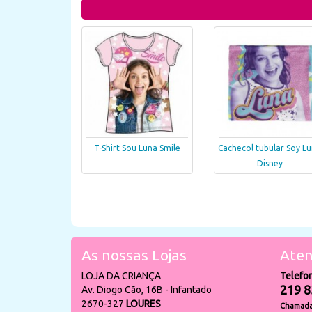
T-Shirt Sou Luna Smile
Cachecol tubular Soy L
Disney
As nossas Lojas
Aten
LOJA DA CRIANÇA
Telefo
219 8
Av. Diogo Cão, 16B - Infantado
2670-327
LOURES
Chamada 