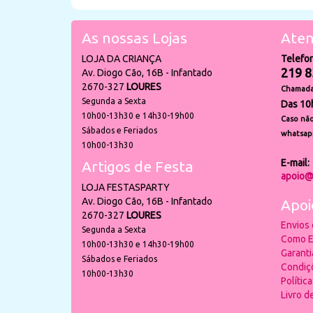
As nossas Lojas
Aten
LOJA DA CRIANÇA
Telefo
219 8
Av. Diogo Cão, 16B - Infantado
2670-327
LOURES
Chamada 
Segunda a Sexta
Das 10
10h00-13h30 e 14h30-19h00
Caso não
Sábados e Feriados
whatsap
10h00-13h30
E-mail:
Artigos de Festa
apoio@
LOJA FESTASPARTY
Av. Diogo Cão, 16B - Infantado
Apoi
2670-327
LOURES
Envios
Segunda a Sexta
Como E
10h00-13h30 e 14h30-19h00
Garant
Sábados e Feriados
Condiç
10h00-13h30
Polític
Livro 