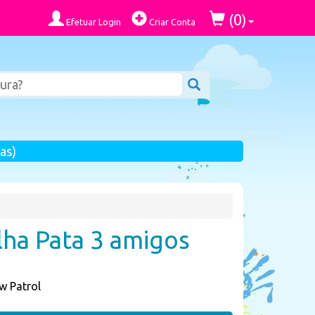
0
(
)
Efetuar Login
Criar Conta
as)
lha Pata 3 amigos
w Patrol