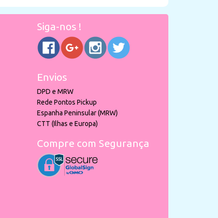
Siga-nos !
Envios
DPD e MRW
Rede Pontos Pickup
Espanha Peninsular (MRW)
CTT (Ilhas e Europa)
Compre com Segurança