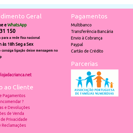
dimento Geral
Pagamentos
ne e
WhatsApp
Multibanco
31 150
Transferência Bancária
Envio à Cobrança
para a rede fixa nacional
h às 18h Seg a Sex
Paypal
 consiga ligação deixe mensagem no
Cartão de Crédito
p
Parcerias
lojadacrianca.net
o ao Cliente
 e Pagamentos
ncomendar ?
ias e Devoluções
ões de Venda
a de Privacidade
de Reclamações