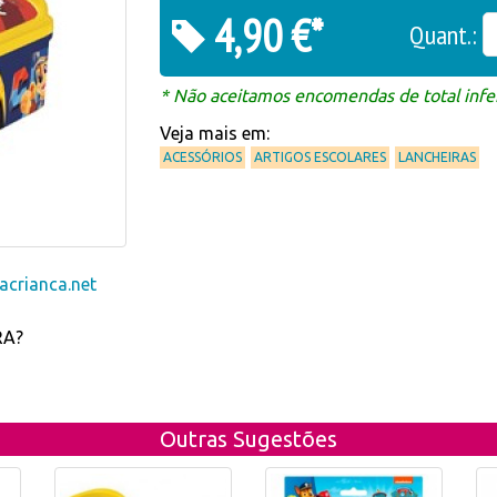
4,90 €*
Quant.:
* Não aceitamos encomendas de total infer
Veja mais em:
ACESSÓRIOS
ARTIGOS ESCOLARES
LANCHEIRAS
crianca.net
RA?
Outras Sugestões