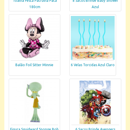
Toalha Festa Patrulha Pata
8 Sacos Brinde Baby Shower
180cm
Azul
Balão Foil Sitter Minnie
6 Velas Torcidas Azul Claro
Figura Squidward Sponge Bob
6 Sacos Brinde Avengers