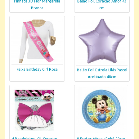
Pinhata 3D Flor Margarida
Balão Foil Coração Amor 43
Branca
cm
Faixa Birthday Girl Rosa
Balão Foil Estrela Lilás Pastel
Acetinado 48cm
4 Bandoletes LOL Surprise
8 Pratos Mickey Bebé 20cm