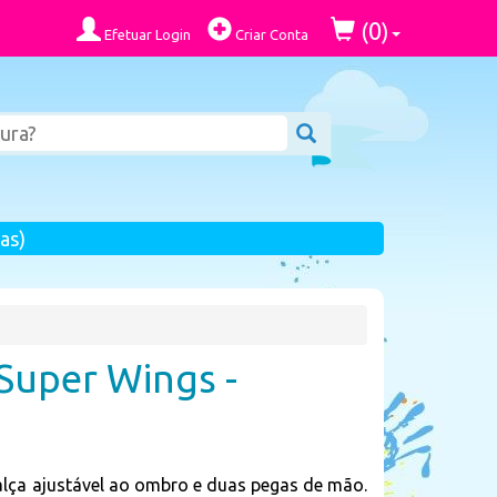
0
(
)
Efetuar Login
Criar Conta
as)
Super Wings -
lça ajustável ao ombro e duas pegas de mão.