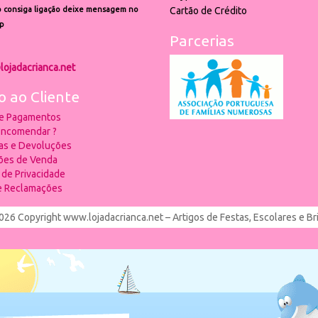
 consiga ligação deixe mensagem no
Cartão de Crédito
p
Parcerias
lojadacrianca.net
o ao Cliente
 e Pagamentos
ncomendar ?
ias e Devoluções
ões de Venda
a de Privacidade
de Reclamações
026 Copyright www.lojadacrianca.net – Artigos de Festas, Escolares e B