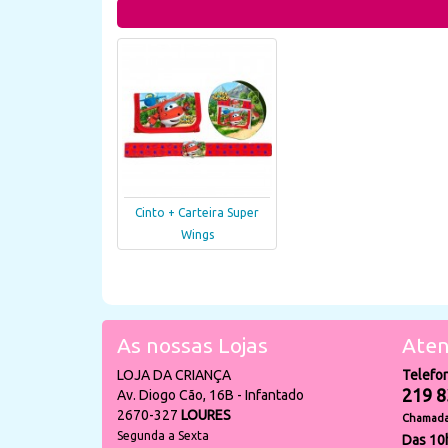
Cinto + Carteira Super
Wings
As nossas Lojas
Aten
LOJA DA CRIANÇA
Telefo
219 8
Av. Diogo Cão, 16B - Infantado
2670-327
LOURES
Chamada 
Segunda a Sexta
Das 10