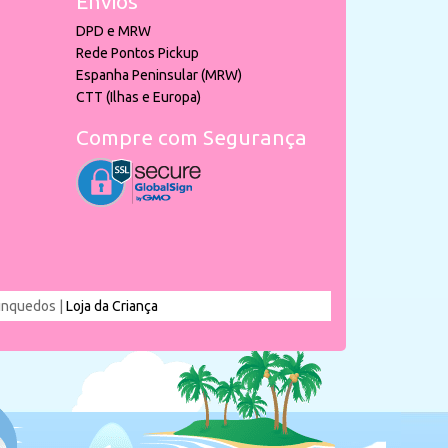
Envios
DPD e MRW
Rede Pontos Pickup
Espanha Peninsular (MRW)
CTT (Ilhas e Europa)
Compre com Segurança
rinquedos |
Loja da Criança