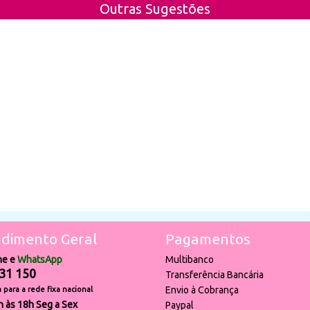
Outras Sugestões
dimento Geral
Pagamentos
ne e
WhatsApp
Multibanco
31 150
Transferência Bancária
Envio à Cobrança
para a rede fixa nacional
h às 18h Seg a Sex
Paypal