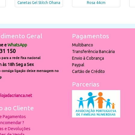
Canetas Gel Stitch Ohana
Rosa 44cm
dimento Geral
Pagamentos
ne e
WhatsApp
Multibanco
31 150
Transferência Bancária
Envio à Cobrança
para a rede fixa nacional
h às 18h Seg a Sex
Paypal
 consiga ligação deixe mensagem no
Cartão de Crédito
p
Parcerias
lojadacrianca.net
o ao Cliente
 e Pagamentos
ncomendar ?
ias e Devoluções
ões de Venda