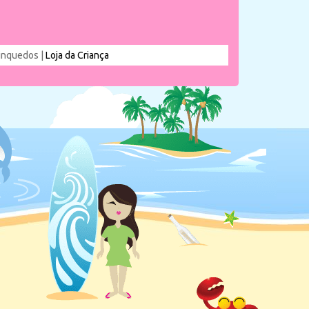
rinquedos |
Loja da Criança