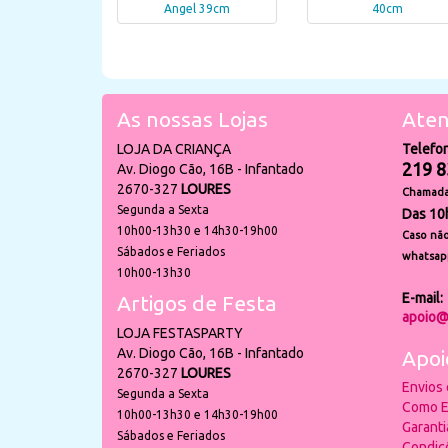
Angel 39cm
40cm
As nossas Lojas
Aten
LOJA DA CRIANÇA
Telefo
219 8
Av. Diogo Cão, 16B - Infantado
2670-327
LOURES
Chamada 
Segunda a Sexta
Das 10
10h00-13h30 e 14h30-19h00
Caso não
Sábados e Feriados
whatsap
10h00-13h30
E-mail:
Artigos de Festa
apoio@
LOJA FESTASPARTY
Av. Diogo Cão, 16B - Infantado
Apoi
2670-327
LOURES
Envios
Segunda a Sexta
Como E
10h00-13h30 e 14h30-19h00
Garant
Sábados e Feriados
Condiç