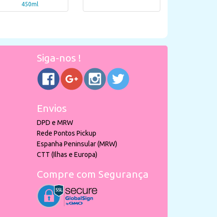
450ml
Siga-nos !
Envios
DPD e MRW
Rede Pontos Pickup
Espanha Peninsular (MRW)
CTT (Ilhas e Europa)
Compre com Segurança