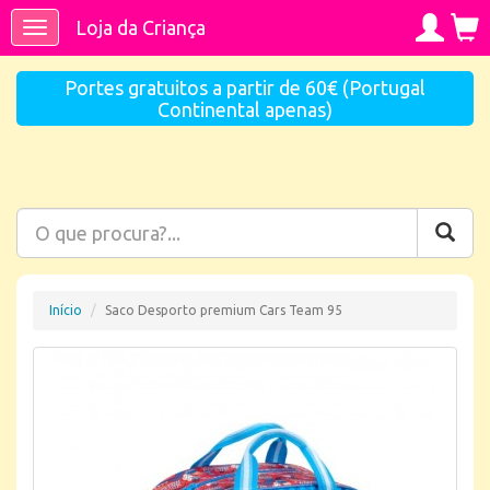
Loja da Criança
Toggle
navigation
Portes gratuitos a partir de 60€ (Portugal
Continental apenas)
Início
Saco Desporto premium Cars Team 95