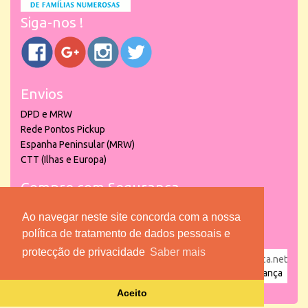
Siga-nos !
Envios
DPD e MRW
Rede Pontos Pickup
Espanha Peninsular (MRW)
CTT (Ilhas e Europa)
Compre com Segurança
Ao navegar neste site concorda com a nossa
política de tratamento de dados pessoais e
protecção de privacidade
Saber mais
powered by
puber!a
| © 2026 Copyright www.lojadacrianca.net
– Artigos de Festas, Escolares e Brinquedos |
Loja da Criança
Aceito