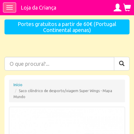
Loja da Criança
Toggle
navigation
Portes gratuitos a partir de 60€ (Portugal
Continental apenas)
Início
Saco cilíndrico de desporto/viagem Super Wings - Mapa
Mundo