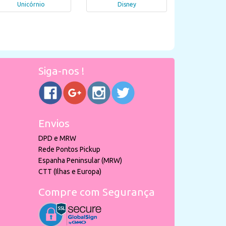
Unicórnio
Disney
Siga-nos !
Envios
DPD e MRW
Rede Pontos Pickup
Espanha Peninsular (MRW)
CTT (Ilhas e Europa)
Compre com Segurança