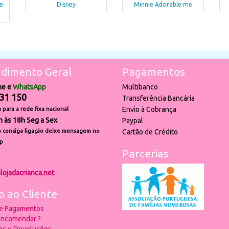
e
Disney
Minnie Adorable me
dimento Geral
Pagamentos
ne e
WhatsApp
Multibanco
31 150
Transferência Bancária
Envio à Cobrança
para a rede fixa nacional
h às 18h Seg a Sex
Paypal
 consiga ligação deixe mensagem no
Cartão de Crédito
p
Parcerias
lojadacrianca.net
o ao Cliente
 e Pagamentos
ncomendar ?