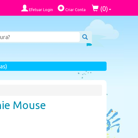
0
(
)
Efetuar Login
Criar Conta
as)
nie Mouse