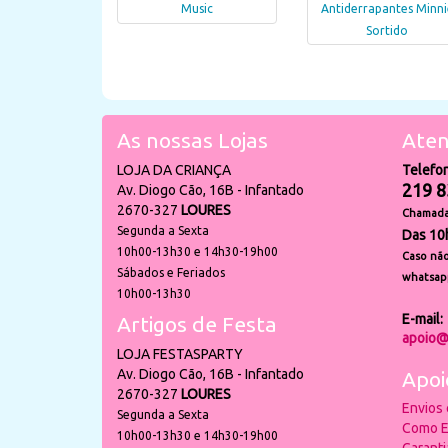
Music
Antiderrapantes Minni
Sortido
As nossas Lojas
Aten
LOJA DA CRIANÇA
Telefo
219 8
Av. Diogo Cão, 16B - Infantado
2670-327
LOURES
Chamada 
Segunda a Sexta
Das 10
10h00-13h30 e 14h30-19h00
Caso não
Sábados e Feriados
whatsap
10h00-13h30
E-mail:
Artigos de Festa
apoio@
LOJA FESTASPARTY
Av. Diogo Cão, 16B - Infantado
Apoi
2670-327
LOURES
Envios
Segunda a Sexta
Como E
10h00-13h30 e 14h30-19h00