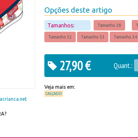
Opções deste artigo
Tamanhos:
Tamanho 28
Tamanho 32
Tamanho 33
Tamanho 34
27,90 €
Quant.:
Veja mais em:
CALÇADO
crianca.net
RA?