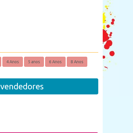
4 Anos
5 anos
6 Anos
8 Anos
revendedores