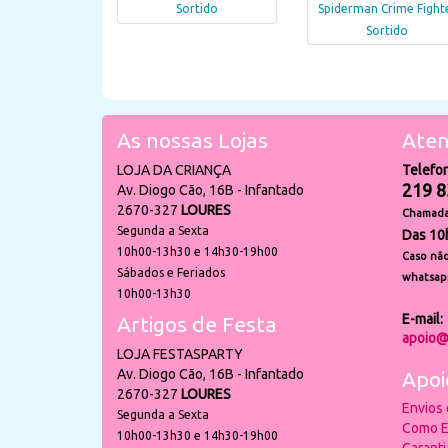
Sortido
Spiderman Crime Fight
Sortido
As nossas Lojas
Aten
LOJA DA CRIANÇA
Telefo
219 8
Av. Diogo Cão, 16B - Infantado
2670-327
LOURES
Chamada 
Segunda a Sexta
Das 10
10h00-13h30 e 14h30-19h00
Caso não
Sábados e Feriados
whatsap
10h00-13h30
E-mail:
Artigos de Festa
apoio@
LOJA FESTASPARTY
Av. Diogo Cão, 16B - Infantado
Apoi
2670-327
LOURES
Envios
Segunda a Sexta
Como E
10h00-13h30 e 14h30-19h00