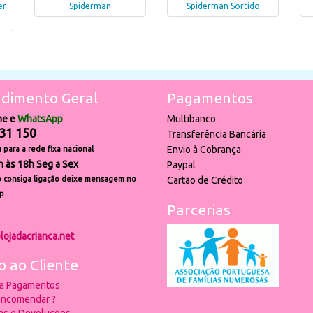
er
Spiderman
Spiderman Sortido
dimento Geral
Pagamentos
ne e
WhatsApp
Multibanco
31 150
Transferência Bancária
Envio à Cobrança
para a rede fixa nacional
h às 18h Seg a Sex
Paypal
 consiga ligação deixe mensagem no
Cartão de Crédito
p
Parcerias
lojadacrianca.net
o ao Cliente
 e Pagamentos
ncomendar ?