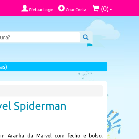
0
(
)
Efetuar Login
Criar Conta
as)
vel Spiderman
em Aranha da Marvel com fecho e bolso.