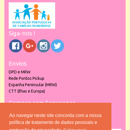
Siga-nos !
Envios
DPD e MRW
Rede Pontos Pickup
Espanha Peninsular (MRW)
CTT (Ilhas e Europa)
Compre com Segurança
Ao navegar neste site concorda com a nossa
política de tratamento de dados pessoais e