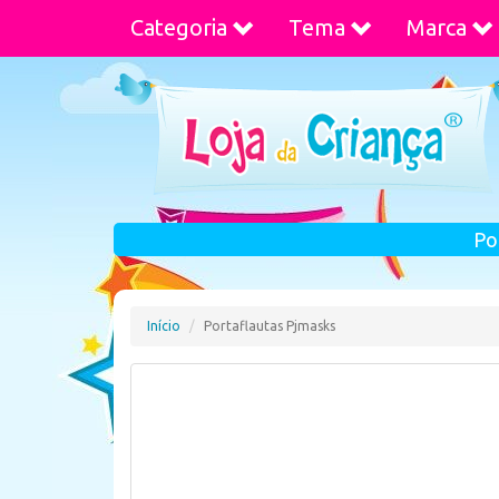
Categoria
Tema
Marca
Po
Início
Portaflautas Pjmasks