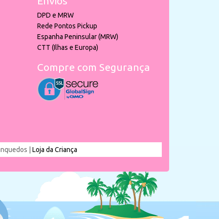
Envios
DPD e MRW
Rede Pontos Pickup
Espanha Peninsular (MRW)
CTT (Ilhas e Europa)
Compre com Segurança
rinquedos |
Loja da Criança