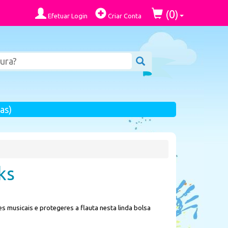
0
(
)
Efetuar Login
Criar Conta
as)
ks
es musicais e protegeres a flauta nesta linda bolsa