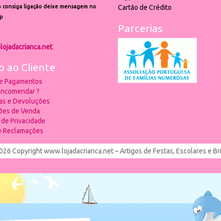
 consiga ligação deixe mensagem no
Cartão de Crédito
p
Parcerias
lojadacrianca.net
o ao Cliente
 e Pagamentos
ncomendar ?
ias e Devoluções
ões de Venda
a de Privacidade
de Reclamações
026 Copyright www.lojadacrianca.net – Artigos de Festas, Escolares e B