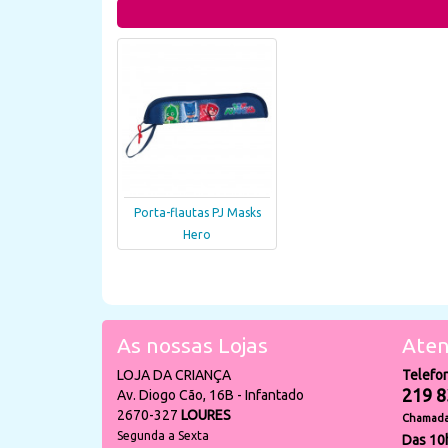
Porta-flautas PJ Masks
Hero
As nossas Lojas
Aten
LOJA DA CRIANÇA
Telefo
219 8
Av. Diogo Cão, 16B - Infantado
2670-327
LOURES
Chamada 
Segunda a Sexta
Das 10