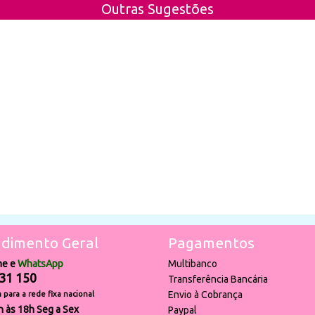
Outras Sugestões
dimento Geral
Pagamentos
ne e
WhatsApp
Multibanco
31 150
Transferência Bancária
Envio à Cobrança
para a rede fixa nacional
h às 18h Seg a Sex
Paypal