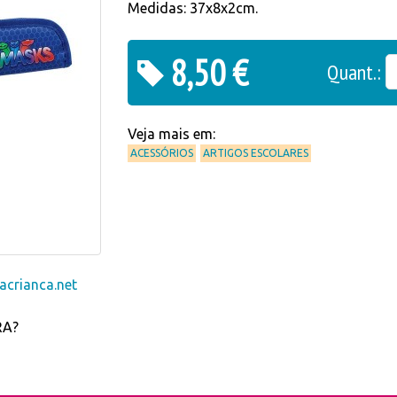
Medidas: 37x8x2cm.
8,50 €
Quant.:
Veja mais em:
ACESSÓRIOS
ARTIGOS ESCOLARES
crianca.net
RA?