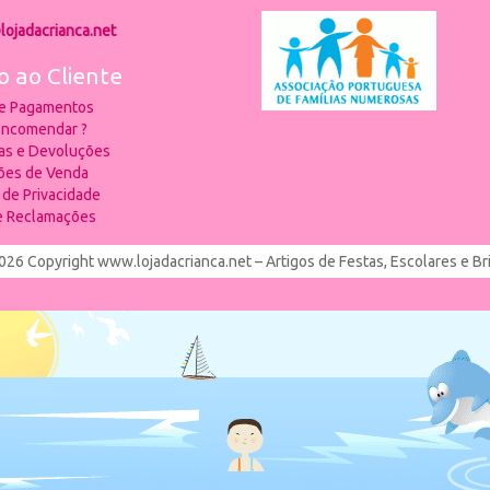
lojadacrianca.net
o ao Cliente
 e Pagamentos
ncomendar ?
ias e Devoluções
ões de Venda
a de Privacidade
de Reclamações
026 Copyright www.lojadacrianca.net – Artigos de Festas, Escolares e B