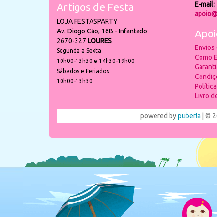
E-mail:
Artigos de Festa
apoio@
LOJA FESTASPARTY
Av. Diogo Cão, 16B - Infantado
Apoi
2670-327
LOURES
Envios
Segunda a Sexta
Como E
10h00-13h30 e 14h30-19h00
Garant
Sábados e Feriados
Condiç
10h00-13h30
Polític
Livro 
powered by
puber!a
| © 2