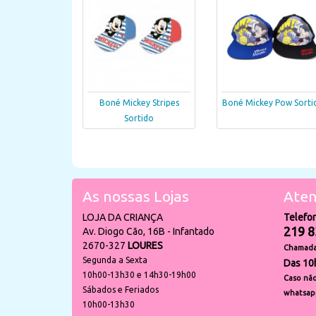
Boné Mickey Stripes
Boné Mickey Pow Sorti
Sortido
As nossas Lojas
Aten
LOJA DA CRIANÇA
Telefo
219 8
Av. Diogo Cão, 16B - Infantado
2670-327
LOURES
Chamada 
Segunda a Sexta
Das 10
10h00-13h30 e 14h30-19h00
Caso não
Sábados e Feriados
whatsap
10h00-13h30