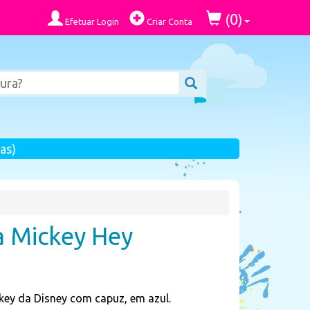
0
(
)
Efetuar Login
Criar Conta
as)
 Mickey Hey
ey da Disney com capuz, em azul.