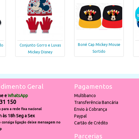
Boné Cap Mickey Mouse
do
Conjunto Gorro e Luvas
Sortido
Mickey Disney
dimento Geral
Pagamentos
ne e
WhatsApp
Multibanco
31 150
Transferência Bancária
Envio à Cobrança
para a rede fixa nacional
h às 18h Seg a Sex
Paypal
 consiga ligação deixe mensagem no
Cartão de Crédito
p
Parcerias