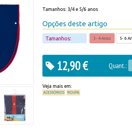
Tamanhos: 3/4 e 5/6 anos
Opções deste artigo
Tamanhos:
3- 4 Anos
5- 6 A
12,90 €
Quant.:
Veja mais em:
ACESSÓRIOS
ROUPA