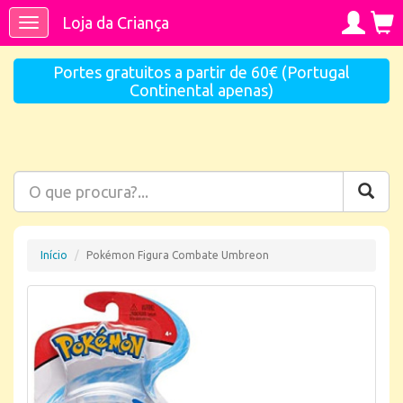
Loja da Criança
Toggle
navigation
Portes gratuitos a partir de 60€ (Portugal
Continental apenas)
Início
Pokémon Figura Combate Umbreon