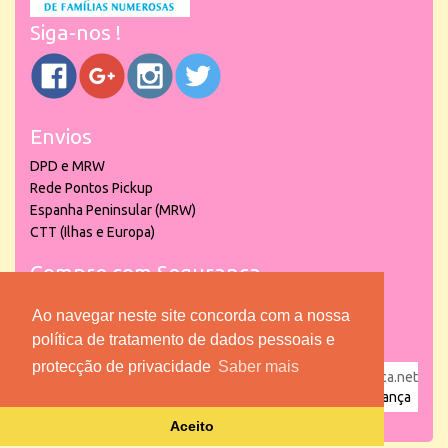
Siga-nos !
Envios
DPD e MRW
Rede Pontos Pickup
Espanha Peninsular (MRW)
CTT (Ilhas e Europa)
Compre com Segurança
Ao navegar neste site concorda com a nossa
política de tratamento de dados pessoais e
protecção de privacidade
Saber mais
powered by
puber!a
| © 2026 Copyright www.lojadacrianca.net
– Artigos de Festas, Escolares e Brinquedos |
Loja da Criança
Aceito