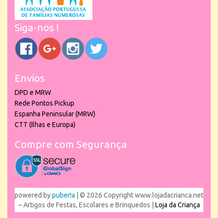
Siga-nos !
Envios
DPD e MRW
Rede Pontos Pickup
Espanha Peninsular (MRW)
CTT (Ilhas e Europa)
Compre com Segurança
powered by
puber!a
| © 2026 Copyright www.lojadacrianca.net
– Artigos de Festas, Escolares e Brinquedos |
Loja da Criança