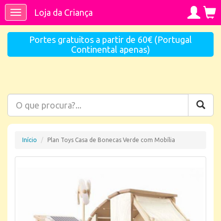
Loja da Criança
Toggle
navigation
Portes gratuitos a partir de 60€ (Portugal
Continental apenas)
Início
Plan Toys Casa de Bonecas Verde com Mobília