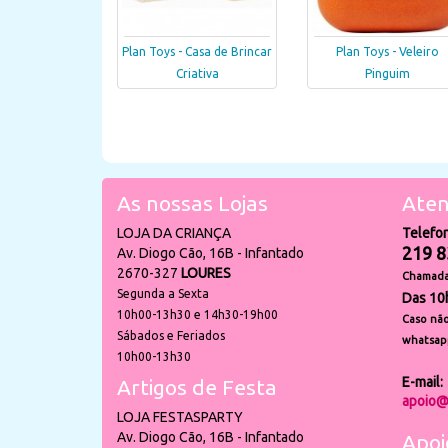
Plan Toys - Casa de Brincar
Plan Toys - Veleiro
Criativa
Pinguim
As nossas Lojas
Aten
LOJA DA CRIANÇA
Telefo
219 8
Av. Diogo Cão, 16B - Infantado
2670-327
LOURES
Chamada 
Segunda a Sexta
Das 10
10h00-13h30 e 14h30-19h00
Caso não
Sábados e Feriados
whatsap
10h00-13h30
E-mail:
Artigos de Festa
apoio@
LOJA FESTASPARTY
Av. Diogo Cão, 16B - Infantado
Apoi