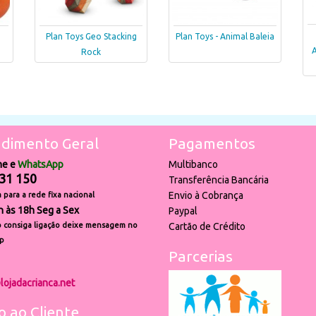
Plan Toys Geo Stacking
Plan Toys - Animal Baleia
A
Rock
dimento Geral
Pagamentos
ne e
WhatsApp
Multibanco
31 150
Transferência Bancária
Envio à Cobrança
para a rede fixa nacional
h às 18h Seg a Sex
Paypal
 consiga ligação deixe mensagem no
Cartão de Crédito
p
Parcerias
lojadacrianca.net
o ao Cliente