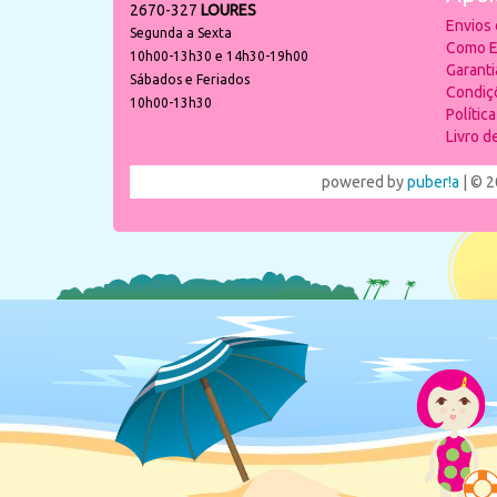
2670-327
LOURES
Envios
Segunda a Sexta
Como E
10h00-13h30 e 14h30-19h00
Garant
Sábados e Feriados
Condiç
10h00-13h30
Polític
Livro 
powered by
puber!a
| © 2