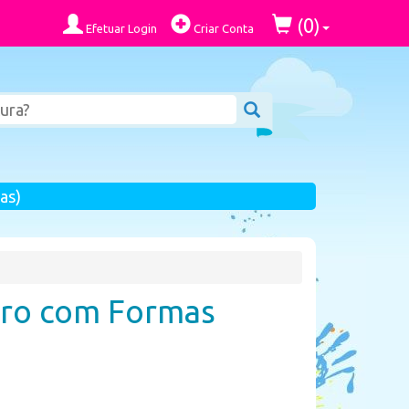
0
(
)
Efetuar Login
Criar Conta
as)
rro com Formas