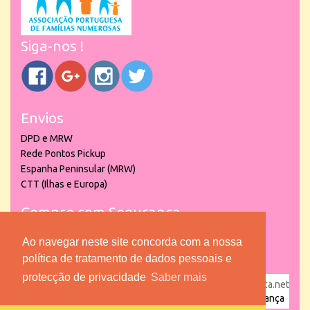
Siga-nos !
Envios
DPD e MRW
Rede Pontos Pickup
Espanha Peninsular (MRW)
CTT (Ilhas e Europa)
Compre com Segurança
Ao navegar neste site concorda com a nossa
política de tratamento de dados pessoais e
protecção de privacidade
Saber mais
powered by
puber!a
| © 2026 Copyright www.lojadacrianca.net
– Artigos de Festas, Escolares e Brinquedos |
Loja da Criança