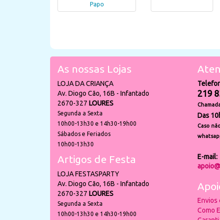
Papo
As nossas Lojas
Aten
LOJA DA CRIANÇA
Telefo
219 8
Av. Diogo Cão, 16B - Infantado
2670-327
LOURES
Chamada 
Segunda a Sexta
Das 10
10h00-13h30 e 14h30-19h00
Caso não
Sábados e Feriados
whatsap
10h00-13h30
E-mail:
Artigos de Festa
apoio@
LOJA FESTASPARTY
Av. Diogo Cão, 16B - Infantado
Apoi
2670-327
LOURES
Envios
Segunda a Sexta
Como E
10h00-13h30 e 14h30-19h00