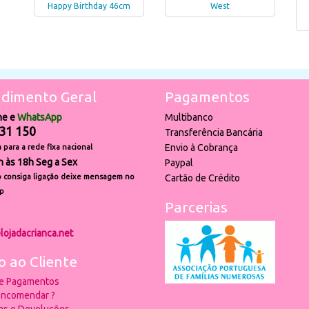
Happy Birthday 46cm
West
dimento Geral
Pagamentos
ne e
WhatsApp
Multibanco
31 150
Transferência Bancária
Envio à Cobrança
para a rede fixa nacional
h às 18h Seg a Sex
Paypal
 consiga ligação deixe mensagem no
Cartão de Crédito
p
Parcerias
lojadacrianca.net
o ao Cliente
 e Pagamentos
ncomendar ?