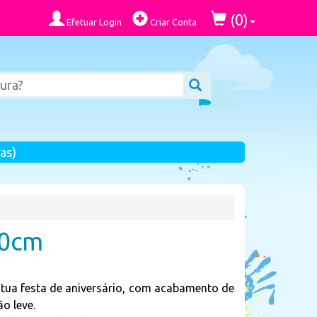
0
(
)
Efetuar Login
Criar Conta
as)
30cm
a tua festa de aniversário, com acabamento de
o leve.