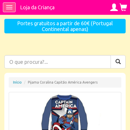
Loja da Criança
Toggle
navigation
Portes gratuitos a partir de 60€ (Portugal
Continental apenas)
Início
Pijama Coralina Capitão América Avengers