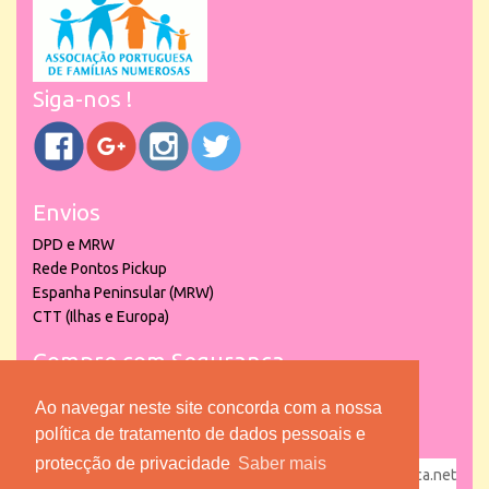
Siga-nos !
Envios
DPD e MRW
Rede Pontos Pickup
Espanha Peninsular (MRW)
CTT (Ilhas e Europa)
Compre com Segurança
Ao navegar neste site concorda com a nossa
política de tratamento de dados pessoais e
protecção de privacidade
Saber mais
powered by
puber!a
| © 2026 Copyright www.lojadacrianca.net