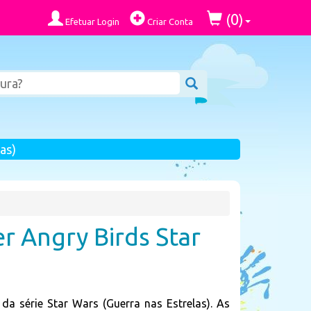
0
(
)
Efetuar Login
Criar Conta
as)
r Angry Birds Star
da série Star Wars (Guerra nas Estrelas). As