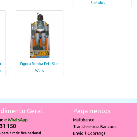
Sortidos
r
Figura Bobba Fett Star
cm
Wars
dimento Geral
Pagamentos
ne e
WhatsApp
Multibanco
31 150
Transferência Bancária
Envio à Cobrança
para a rede fixa nacional