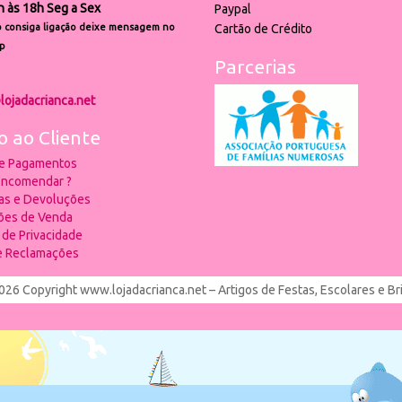
h às 18h Seg a Sex
Paypal
 consiga ligação deixe mensagem no
Cartão de Crédito
p
Parcerias
lojadacrianca.net
o ao Cliente
 e Pagamentos
ncomendar ?
ias e Devoluções
ões de Venda
a de Privacidade
de Reclamações
026 Copyright www.lojadacrianca.net – Artigos de Festas, Escolares e B