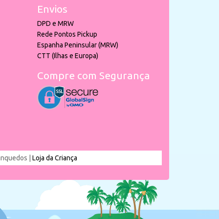
Envios
DPD e MRW
Rede Pontos Pickup
Espanha Peninsular (MRW)
CTT (Ilhas e Europa)
Compre com Segurança
rinquedos |
Loja da Criança