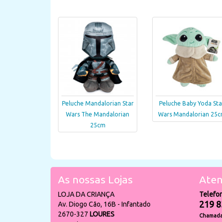
Peluche Mandalorian Star
Peluche Baby Yoda Sta
Wars The Mandalorian
Wars Mandalorian 25
25cm
As nossas Lojas
Aten
LOJA DA CRIANÇA
Telefo
219 8
Av. Diogo Cão, 16B - Infantado
2670-327
LOURES
Chamada 