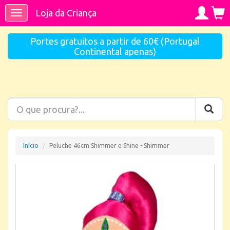
Loja da Criança
Toggle
navigation
Portes gratuitos a partir de 60€ (Portugal
Continental apenas)
Início
Peluche 46cm Shimmer e Shine - Shimmer