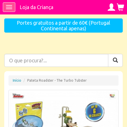
Loja da Criança
Toggle
navigation
Portes gratuitos a partir de 60€ (Portugal
Continental apenas)
Início
Pateta Roadster - The Turbo Tubster