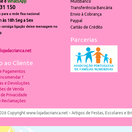
ne e
WhatsApp
Multibanco
31 150
Transferência Bancária
Envio à Cobrança
para a rede fixa nacional
h às 18h Seg a Sex
Paypal
 consiga ligação deixe mensagem no
Cartão de Crédito
p
Parcerias
lojadacrianca.net
o ao Cliente
 e Pagamentos
ncomendar ?
ias e Devoluções
ões de Venda
a de Privacidade
de Reclamações
026 Copyright www.lojadacrianca.net – Artigos de Festas, Escolares e B