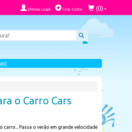
0
(
)
Efetuar Login
Criar Conta
as)
ara o Carro Cars
o carro... Passa o verão em grande velocidade