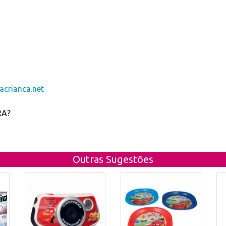
crianca.net
RA?
Outras Sugestões