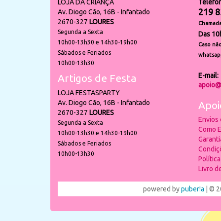
LOJA DA CRIANÇA
Telefo
219 8
Av. Diogo Cão, 16B - Infantado
2670-327
LOURES
Chamada 
Segunda a Sexta
Das 10
10h00-13h30 e 14h30-19h00
Caso não
Sábados e Feriados
whatsap
10h00-13h30
E-mail:
Artigos de Festa
apoio@
LOJA FESTASPARTY
Av. Diogo Cão, 16B - Infantado
Apoi
2670-327
LOURES
Envios
Segunda a Sexta
Como E
10h00-13h30 e 14h30-19h00
Garant
Sábados e Feriados
Condiç
10h00-13h30
Polític
Livro 
powered by
puber!a
| © 2