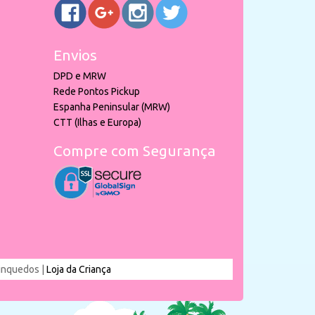
Envios
DPD e MRW
Rede Pontos Pickup
Espanha Peninsular (MRW)
CTT (Ilhas e Europa)
Compre com Segurança
rinquedos |
Loja da Criança