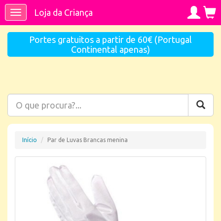
Loja da Criança
Toggle
navigation
Portes gratuitos a partir de 60€ (Portugal
Continental apenas)
Início
Par de Luvas Brancas menina